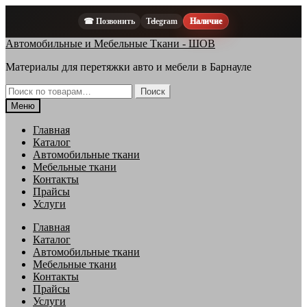
☎ Позвонить
Telegram
Наличие
Перейти
Перейти
Автомобильные и Мебельные Ткани - ШОВ
к
к
Материалы для перетяжки авто и мебели в Барнауле
навигации
содержимому
Искать:
Поиск
Меню
Главная
Каталог
Автомобильные ткани
Мебельные ткани
Контакты
Прайсы
Услуги
Главная
Каталог
Автомобильные ткани
Мебельные ткани
Контакты
Прайсы
Услуги