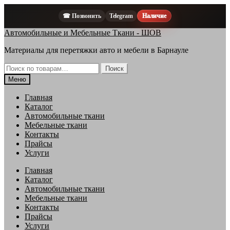
☎ Позвонить
Telegram
Наличие
Перейти
Перейти
Автомобильные и Мебельные Ткани - ШОВ
к
к
Материалы для перетяжки авто и мебели в Барнауле
навигации
содержимому
Искать:
Поиск
Меню
Главная
Каталог
Автомобильные ткани
Мебельные ткани
Контакты
Прайсы
Услуги
Главная
Каталог
Автомобильные ткани
Мебельные ткани
Контакты
Прайсы
Услуги