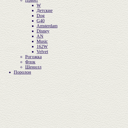
Принт
W
Детские
Dog
G40
Amsterdam
Disney
AN
Music
162W
Velvet
Рогожка
Флок
Шенилл
Поролон