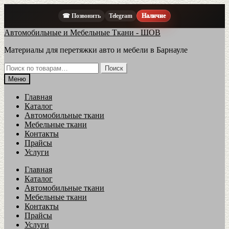
☎ Позвонить
Telegram
Наличие
Перейти
Перейти
Автомобильные и Мебельные Ткани - ШОВ
к
к
Материалы для перетяжки авто и мебели в Барнауле
навигации
содержимому
Искать:
Поиск
Меню
Главная
Каталог
Автомобильные ткани
Мебельные ткани
Контакты
Прайсы
Услуги
Главная
Каталог
Автомобильные ткани
Мебельные ткани
Контакты
Прайсы
Услуги