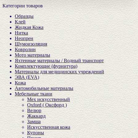
Категории товаров
Образцы
Клей
Жидкая Кожа
Нитка
Неопрен
Шумоизоляция
Ковролин
Мото материалы
Яхтенные материалы / Водный транспорт
Комплектующие (фурнитура)
Материалы для медицинских учреждений
ЭВА (EVA)
Кожа
Автомобильные материалы
Мебельные ткани
Мех искусственный
Oxford ( Оксфорд )
Велюр
Жаккард
Замша
Искусственная кожа
Купоны