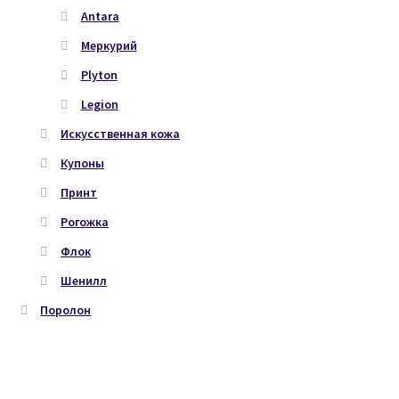
Antara
Меркурий
Plyton
Legion
Искусственная кожа
Купоны
Принт
Рогожка
Флок
Шенилл
Поролон