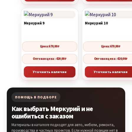
Меркурий 9
Меркурий 10
Цена:
670,00
₽
Цена:
670,00
₽
Оптовая цена : 420,00 ₽
Оптовая цена : 420,00 ₽
Уточнить наличие
Уточнить наличие
ПОМОЩЬ В ПОДБОРЕ
Как выбрать Меркурий и не
ошибиться с заказом
Материалы в каталоге подходят для авто, мебели, ремонта,
производства и частных проектов. Если нужной позиции нет в