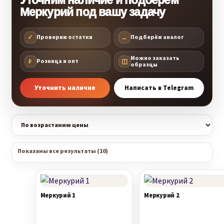
Меркурий под вашу задачу
Мебельные ткани
✓
↔
Проверим остатки
Подберём аналог
Контакты
Можно заказать
₽
◫
Розница и опт
образцы
Прайсы
Уточнить наличие
Написать в Telegram
Услуги
Цены:
Показаны все результаты (10)
по
возрастанию
Меркурий 1
Меркурий 2