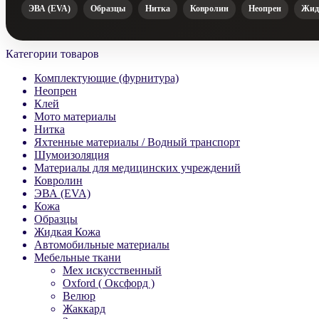
ЭВА (EVA)
Образцы
Нитка
Ковролин
Неопрен
Жид
Категории товаров
Комплектующие (фурнитура)
Неопрен
Клей
Мото материалы
Нитка
Яхтенные материалы / Водный транспорт
Шумоизоляция
Материалы для медицинских учреждений
Ковролин
ЭВА (EVA)
Кожа
Образцы
Жидкая Кожа
Автомобильные материалы
Мебельные ткани
Мех искусственный
Oxford ( Оксфорд )
Велюр
Жаккард