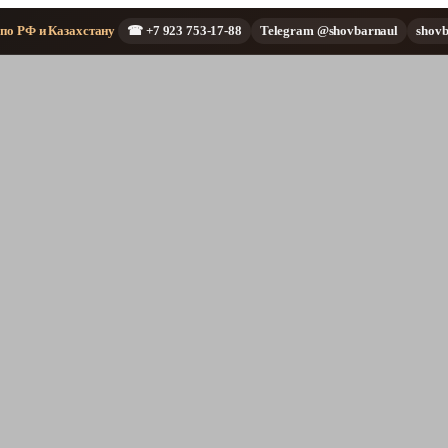
 по РФ и Казахстану
☎ +7 923 753-17-88
Telegram @shovbarnaul
shov