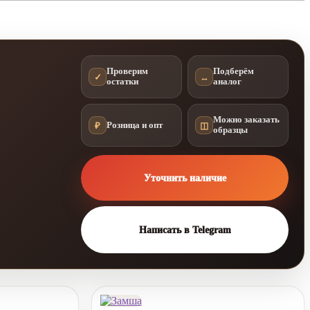
Проверим
Подберём
✓
↔
остатки
аналог
Можно заказать
₽
Розница и опт
◫
образцы
Уточнить наличие
Написать в Telegram