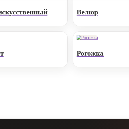
искусственный
Велюр
т
Рогожка