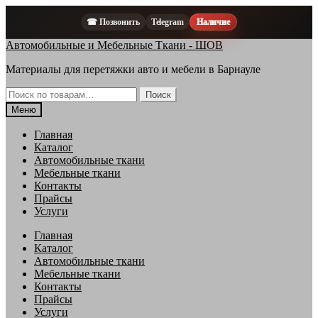
☎ Позвонить
Telegram
Наличие
Перейти
Перейти
Автомобильные и Мебельные Ткани - ШОВ
к
к
Материалы для перетяжки авто и мебели в Барнауле
навигации
содержимому
Искать:
Поиск
Меню
Главная
Каталог
Автомобильные ткани
Мебельные ткани
Контакты
Прайсы
Услуги
Главная
Каталог
Автомобильные ткани
Мебельные ткани
Контакты
Прайсы
Услуги