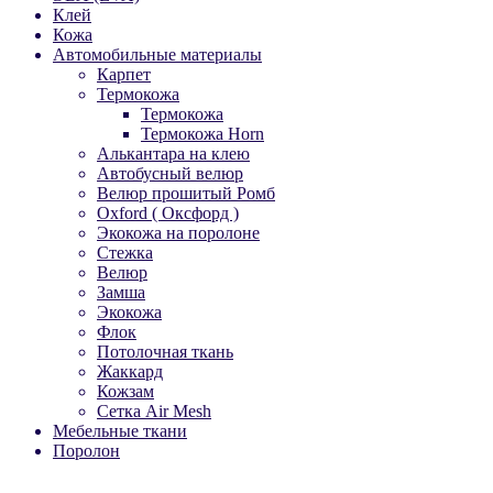
Клей
Кожа
Автомобильные материалы
Карпет
Термокожа
Термокожа
Термокожа Horn
Алькантара на клею
Автобусный велюр
Велюр прошитый Ромб
Oxford ( Оксфорд )
Экокожа на поролоне
Стежка
Велюр
Замша
Экокожа
Флок
Потолочная ткань
Жаккард
Кожзам
Сетка Air Mesh
Мебельные ткани
Поролон